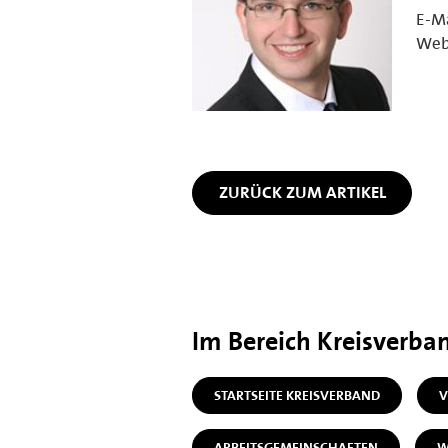
E-Ma
Web
ZURÜCK ZUM ARTIKEL
Im Bereich Kreisverba
STARTSEITE KREISVERBAND
V
ARBEITSGEMEINSCHAFTEN
W