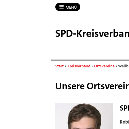
MENÜ
SPD-​Kreisverba
Start
›
Kreisverband
›
Ortsvereine
›
Weilb
Unsere Ortsverei
SP
Rob