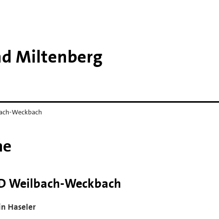
nd Miltenberg
ach-Weckbach
ne
D Weilbach-Weckbach
in Haseler