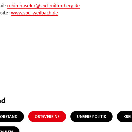
il:
robin.haseler@spd-miltenberg.de
site:
www.spd-weilbach.de
nd
ORSTAND
ORTSVEREINE
UNSERE POLITIK
KREI
AHLEN